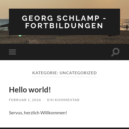
GEORG SCHLAMP -
FORTBILDUNGEN
Suchfe
Mobile-
ein-/a
Menü
ein-/ausblenden
KATEGORIE:
UNCATEGORIZED
Hello world!
FEBRUAR 1, 2026
/
EIN KOMMENTAR
Servus, herzlich Willkommen!