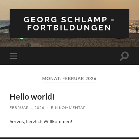
GEORG SCHLAMP -
FORTBILDUNGEN
Suchfe
Mobile-
ein-/a
Menü
ein-/ausblenden
MONAT:
FEBRUAR 2026
Hello world!
FEBRUAR 1, 2026
/
EIN KOMMENTAR
Servus, herzlich Willkommen!